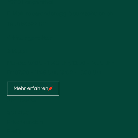
4900 Langenthal
E-Mail:
top@anderegg-baumschulen.ch
Tel:
062 922 13 14
Öffnungszeiten
Aktuell
Mo-Do: 07:00 - 11:45 Uhr, 13:00 - 17:30 Uhr
Fr: 07:00 - 11:45 Uhr, 13:00 - 16:00 Uhr
Mehr erfahren
Startseite
Service
Privatkunden
Profis