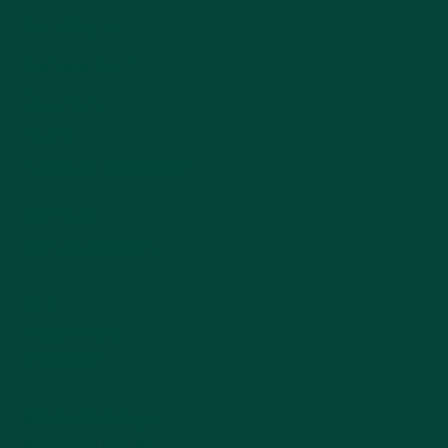
Sortiment
Referenzen
Über uns
Team
Ausbildungsbetrieb
Kontakt
Öffnungszeiten
AGB
Datenschutz
Impressum
©2025 Anderegg
Baumschulen AG