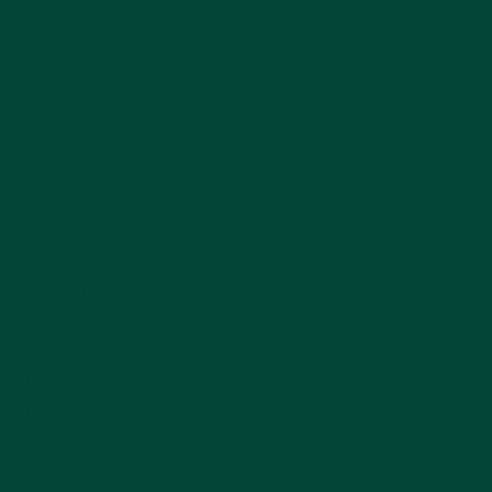
Sortiment
Referenzen
Über uns
Team
Ausbildungsbetrieb
Kontakt
Öffnungszeiten
AGB
Datenschutz
Impressum
©2025 Anderegg