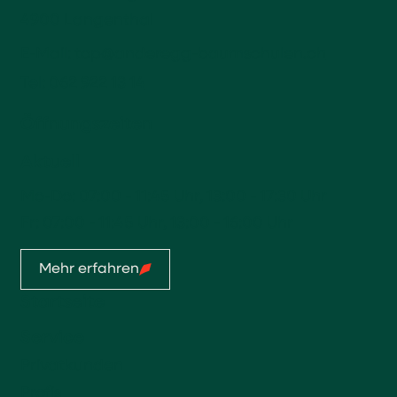
4900 Langenthal
E-Mail:
top@anderegg-baumschulen.ch
Tel:
062 922 13 14
Öffnungszeiten
Aktuell
Mo-Do: 07:00 - 11:45 Uhr, 13:00 - 17:30 Uhr
Fr: 07:00 - 11:45 Uhr, 13:00 - 16:00 Uhr
Mehr erfahren
Startseite
Service
Privatkunden
Profis