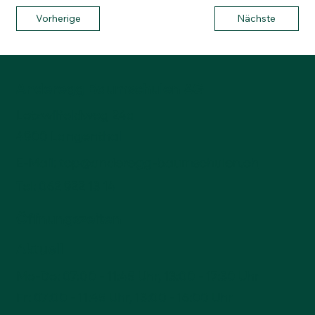
Vorherige
Nächste
Anderegg Baumschulen AG
Lotzwilfeldweg 24a
4900 Langenthal
E-Mail:
top@anderegg-baumschulen.ch
Tel:
062 922 13 14
Öffnungszeiten
Aktuell
Mo-Do: 07:00 - 11:45 Uhr, 13:00 - 17:30 Uhr
Fr: 07:00 - 11:45 Uhr, 13:00 - 16:00 Uhr