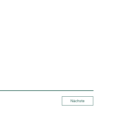
Nächste