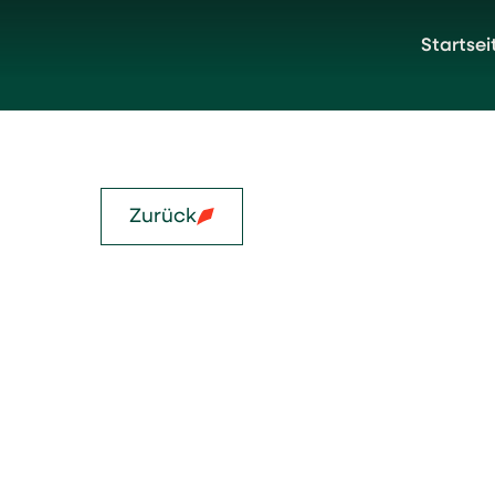
Startsei
Zurück