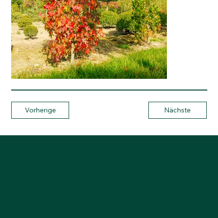
Vorherige
Nächste
Anderegg Baumschulen AG
Lotzwilfeldweg 24a
4900 Langenthal
E-Mail:
top@anderegg-baumschulen.ch