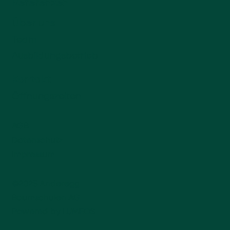
Referenzen
Über uns
Team
Ausbildungsbetrieb
Kontakt
Öffnungszeiten
AGB
Datenschutz
Impressum
©2025 Anderegg
Baumschulen AG
Powered by
LUMEOS