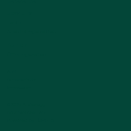
Referenzen
Über uns
Team
Ausbildungsbetrieb
Kontakt
Öffnungszeiten
AGB
Datenschutz
Impressum
©2025 Anderegg
Baumschulen AG
Powered by
LUMEOS