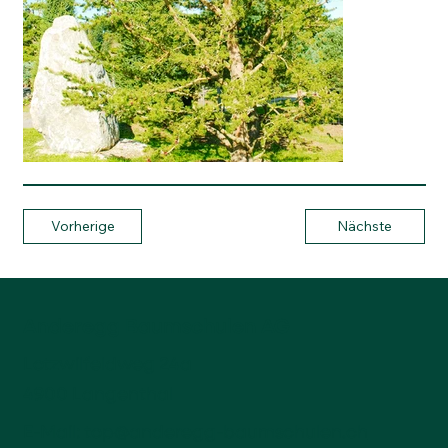
Vorherige
Nächste
Anderegg Baumschulen AG
Lotzwilfeldweg 24a
4900 Langenthal
E-Mail:
top@anderegg-baumschulen.ch