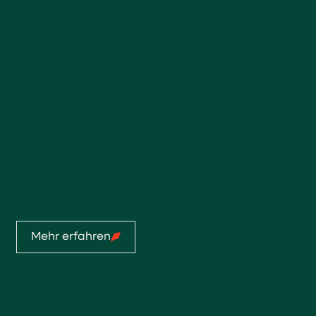
Lotzwilfeldweg 24a
4900 Langenthal
E-Mail:
top@anderegg-baumschulen.ch
Tel:
062 922 13 14
Öffnungszeiten
Aktuell
Mo-Do: 07:00 - 11:45 Uhr, 13:00 - 17:30 Uhr
Fr: 07:00 - 11:45 Uhr, 13:00 - 16:00 Uhr
Mehr erfahren
Startseite
Service
Privatkunden