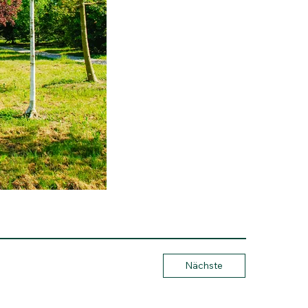
Nächste