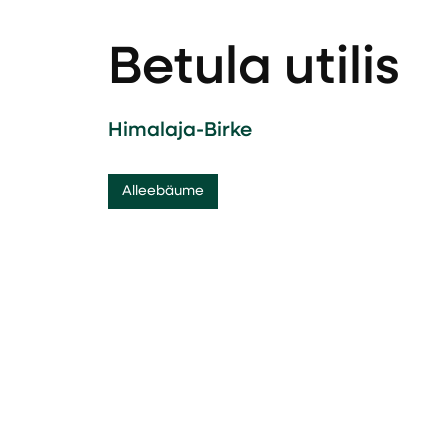
Betula utilis
Himalaja-Birke
Alleebäume