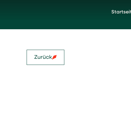
Startsei
Zurück