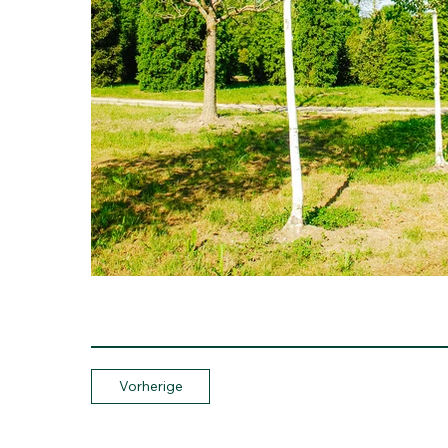
Vorherige