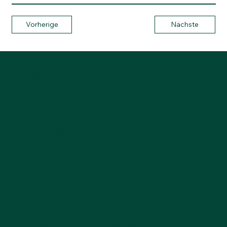
Vorherige
Nächste
Anderegg Baumschulen AG
Lotzwilfeldweg 24a
4900 Langenthal
E-Mail:
top@anderegg-baumschulen.ch
Tel:
062 922 13 14
Öffnungszeiten
Aktuell
Mo-Do: 07:00 - 11:45 Uhr, 13:00 - 17:30 Uhr
Fr: 07:00 - 11:45 Uhr, 13:00 - 16:00 Uhr