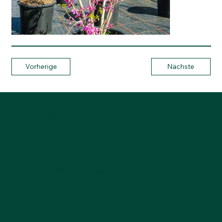
Vorherige
Nächste
Anderegg Baumschulen AG
Lotzwilfeldweg 24a
4900 Langenthal
E-Mail:
top@anderegg-baumschulen.ch
Tel:
062 922 13 14
Öffnungszeiten