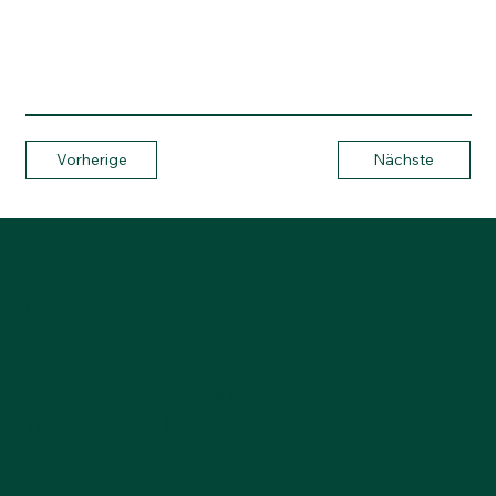
Vorherige
Nächste
Anderegg Baumschulen AG
Lotzwilfeldweg 24a
4900 Langenthal
E-Mail:
top@anderegg-baumschulen.ch
Tel:
062 922 13 14
Öffnungszeiten