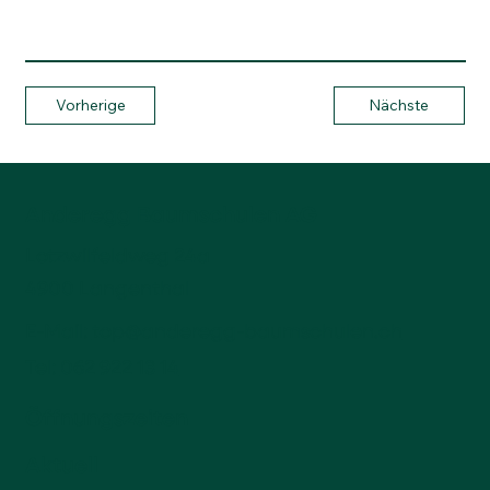
Vorherige
Nächste
Anderegg Baumschulen AG
Lotzwilfeldweg 24a
4900 Langenthal
E-Mail:
top@anderegg-baumschulen.ch
Tel:
062 922 13 14
Öffnungszeiten
Aktuell