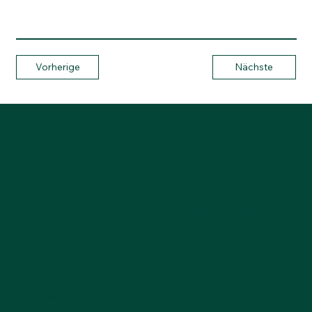
Vorherige
Nächste
Anderegg Baumschulen AG
Lotzwilfeldweg 24a
4900 Langenthal
E-Mail:
top@anderegg-baumschulen.ch
Tel:
062 922 13 14
Öffnungszeiten
Aktuell