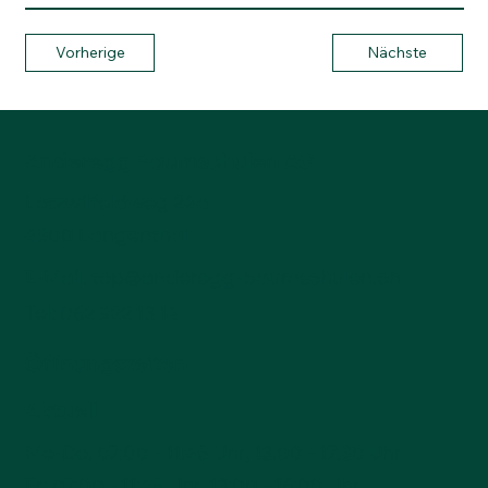
Vorherige
Nächste
Anderegg Baumschulen AG
Lotzwilfeldweg 24a
4900 Langenthal
E-Mail:
top@anderegg-baumschulen.ch
Tel:
062 922 13 14
Öffnungszeiten
Aktuell
Mo-Do: 07:00 - 11:45 Uhr, 13:00 - 17:30 Uhr
Fr: 07:00 - 11:45 Uhr, 13:00 - 16:00 Uhr