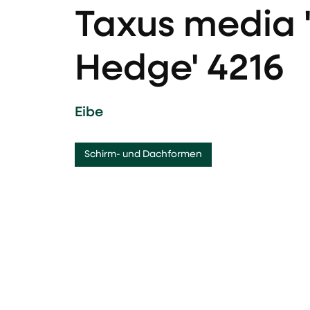
Taxus media '
Hedge' 4216
Eibe
Schirm- und Dachformen