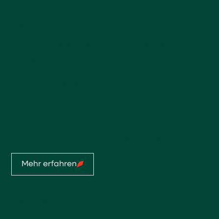
Lotzwilfeldweg 24a
4900 Langenthal
E-Mail:
top@anderegg-baumschulen.ch
Tel:
062 922 13 14
Öffnungszeiten
Aktuell
Mo-Do: 07:00 - 11:45 Uhr, 13:00 - 17:30 Uhr
Fr: 07:00 - 11:45 Uhr, 13:00 - 16:00 Uhr
Mehr erfahren
Startseite
Service
Privatkunden