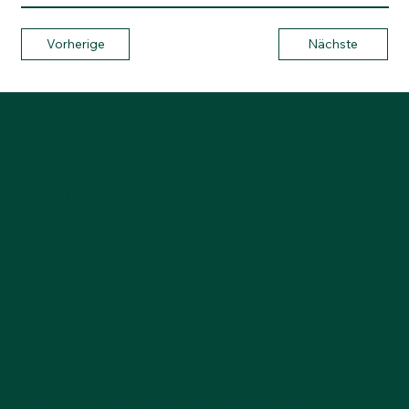
Vorherige
Nächste
Anderegg Baumschulen AG
Lotzwilfeldweg 24a
4900 Langenthal
E-Mail:
top@anderegg-baumschulen.ch
Tel:
062 922 13 14
Öffnungszeiten
Aktuell
Mo-Do: 07:00 - 11:45 Uhr, 13:00 - 17:30 Uhr
Fr: 07:00 - 11:45 Uhr, 13:00 - 16:00 Uhr