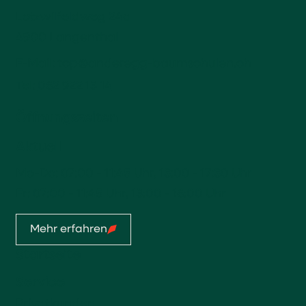
Lotzwilfeldweg 24a
4900 Langenthal
E-Mail:
top@anderegg-baumschulen.ch
Tel:
062 922 13 14
Öffnungszeiten
Aktuell
Mo-Do: 07:00 - 11:45 Uhr, 13:00 - 17:30 Uhr
Fr: 07:00 - 11:45 Uhr, 13:00 - 16:00 Uhr
Mehr erfahren
Startseite
Service
Privatkunden