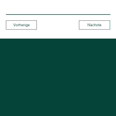
Vorherige
Nächste
Anderegg Baumschulen AG
Lotzwilfeldweg 24a
4900 Langenthal
E-Mail:
top@anderegg-baumschulen.ch
Tel:
062 922 13 14
Öffnungszeiten
Aktuell