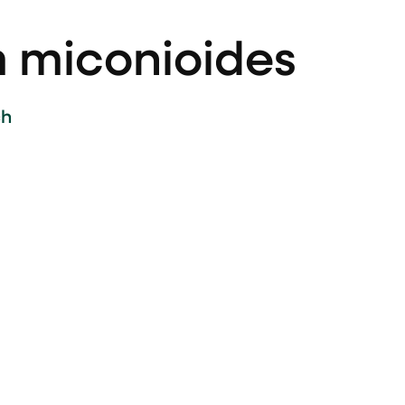
 miconioides
ch