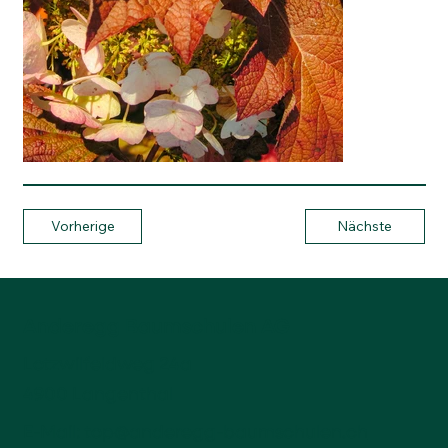
Vorherige
Nächste
Anderegg Baumschulen AG
Lotzwilfeldweg 24a
4900 Langenthal
E-Mail:
top@anderegg-baumschulen.ch