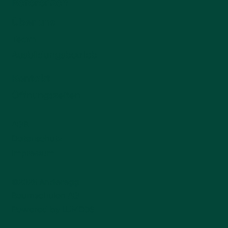
Referenzen
Über uns
Team
Ausbildungsbetrieb
Kontakt
Öffnungszeiten
AGB
Datenschutz
Impressum
©2025 Anderegg
Baumschulen AG
Powered by
LUMEOS