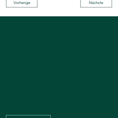
Vorherige
Nächste
Anderegg Baumschulen AG
Lotzwilfeldweg 24a
4900 Langenthal
E-Mail:
top@anderegg-baumschulen.ch
Tel:
062 922 13 14
Öffnungszeiten
Aktuell
Mo-Do: 07:00 - 11:45 Uhr, 13:00 - 17:30 Uhr
Fr: 07:00 - 11:45 Uhr, 13:00 - 16:00 Uhr