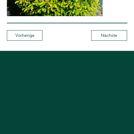
Vorherige
Nächste
Anderegg Baumschulen AG
Lotzwilfeldweg 24a
4900 Langenthal
E-Mail:
top@anderegg-baumschulen.ch
Tel:
062 922 13 14
Öffnungszeiten
Aktuell