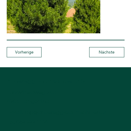
Vorherige
Nächste
Anderegg Baumschulen AG
Lotzwilfeldweg 24a
4900 Langenthal
E-Mail:
top@anderegg-baumschulen.ch
Tel:
062 922 13 14