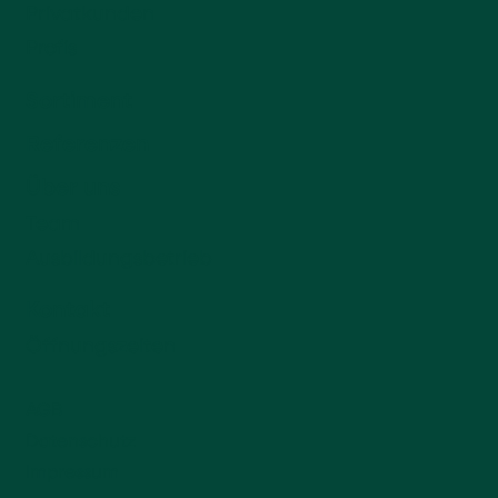
Privatkunden
Profis
Sortiment
Referenzen
Über uns
Team
Ausbildungsbetrieb
Kontakt
Öffnungszeiten
AGB
Datenschutz
Impressum