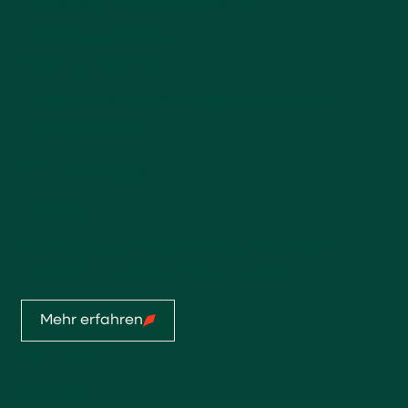
Anderegg Baumschulen AG
Lotzwilfeldweg 24a
4900 Langenthal
E-Mail:
top@anderegg-baumschulen.ch
Tel:
062 922 13 14
Öffnungszeiten
Aktuell
Mo-Do: 07:00 - 11:45 Uhr, 13:00 - 17:30 Uhr
Fr: 07:00 - 11:45 Uhr, 13:00 - 16:00 Uhr
Mehr erfahren
Startseite
Service