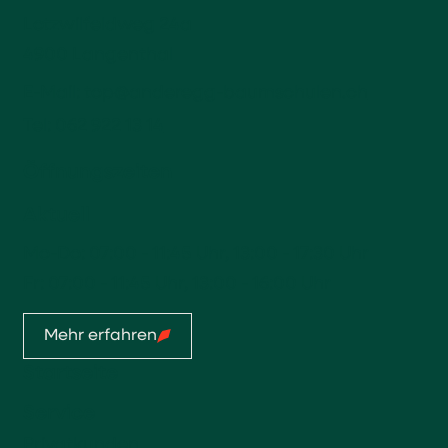
Lotzwilfeldweg 24a
4900 Langenthal
E-Mail:
top@anderegg-baumschulen.ch
Tel:
062 922 13 14
Öffnungszeiten
Aktuell
Mo-Do: 07:00 - 11:45 Uhr, 13:00 - 17:30 Uhr
Fr: 07:00 - 11:45 Uhr, 13:00 - 16:00 Uhr
Mehr erfahren
Startseite
Service
Privatkunden