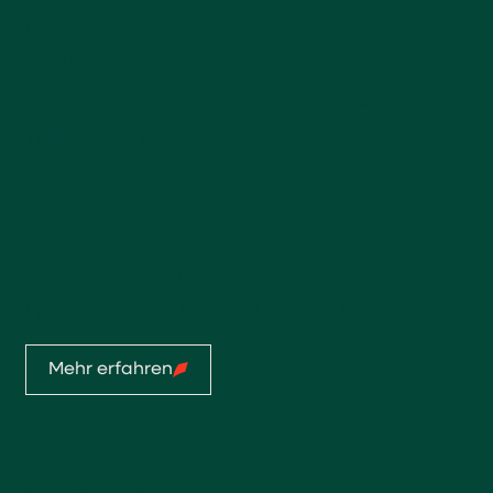
Lotzwilfeldweg 24a
4900 Langenthal
E-Mail:
top@anderegg-baumschulen.ch
Tel:
062 922 13 14
Öffnungszeiten
Aktuell
Mo-Do: 07:00 - 11:45 Uhr, 13:00 - 17:30 Uhr
Fr: 07:00 - 11:45 Uhr, 13:00 - 16:00 Uhr
Mehr erfahren
Startseite
Service
Privatkunden