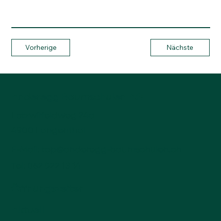
Vorherige
Nächste
Anderegg Baumschulen AG
Lotzwilfeldweg 24a
4900 Langenthal
E-Mail:
top@anderegg-baumschulen.ch
Tel:
062 922 13 14
Öffnungszeiten
Aktuell