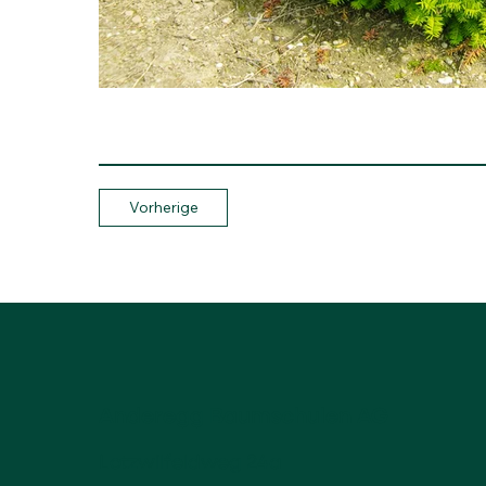
Vorherige
Anderegg Baumschulen AG
Lotzwilfeldweg 24a