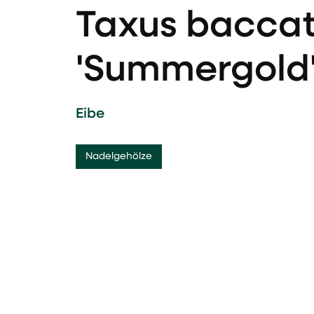
Taxus bacca
'Summergold
Eibe
Nadelgehölze