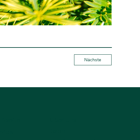
Nächste
rtseite
Über uns
Team
rvice