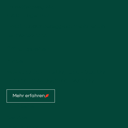
Lotzwilfeldweg 24a
4900 Langenthal
E-Mail:
top@anderegg-baumschulen.ch
Tel:
062 922 13 14
Öffnungszeiten
Aktuell
Mo-Do: 07:00 - 11:45 Uhr, 13:00 - 17:30 Uhr
Fr: 07:00 - 11:45 Uhr, 13:00 - 16:00 Uhr
Mehr erfahren
Startseite
Service
Privatkunden